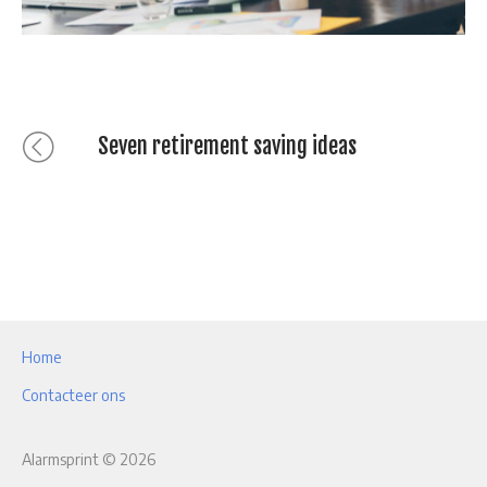
Bericht
Previous
Seven retirement saving ideas
post:
navigatie
Home
Contacteer ons
Alarmsprint © 2026